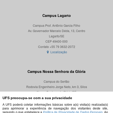
Campus Lagarto
Campus Prof. Antônio Garcia Filho
Av. Governador Marcelo Déda, 13, Centro
Lagarto/SE
CEP 49400-000
Localização
Campus Nossa Senhora da Glória
Campus do Sertão
Rodovia Engenheiro Jorge Neto, km 3, Silos
Nossa Senhora da Glória/SE
CEP 49680-000
UFS preocupa-se com a sua privacidade
A UFS poderá coletar informações básicas sobre a(s) visita(s) realizada(s)
Localização
para aprimorar a experiência de navegação dos visitantes deste site,
segundo o que estabelece a
Política de Privacidade de Dados Pessoais.
Ao