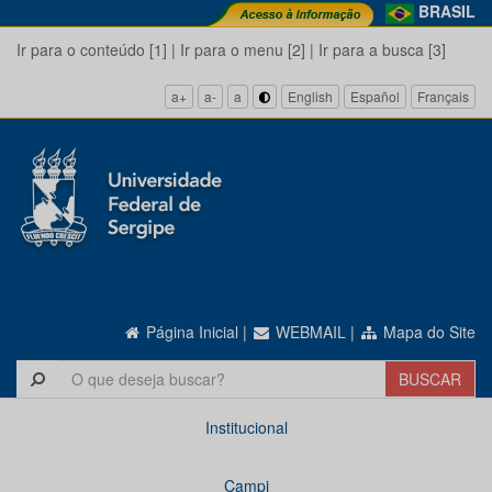
BRASIL
Ir para o conteúdo [1]
|
Ir para o menu [2]
|
Ir para a busca [3]
a+
a-
a
English
Español
Français
Página Inicial
|
WEBMAIL
|
Mapa do Site
Institucional
Campi