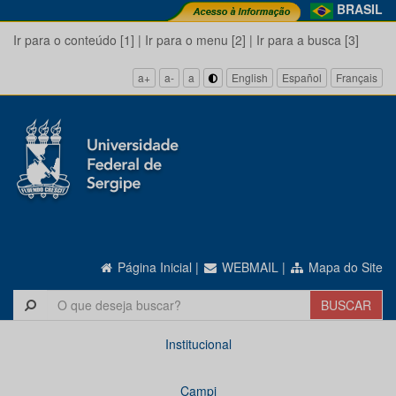
BRASIL
Ir para o conteúdo [1]
|
Ir para o menu [2]
|
Ir para a busca [3]
a+
a-
a
English
Español
Français
Página Inicial
|
WEBMAIL
|
Mapa do Site
Institucional
Campi